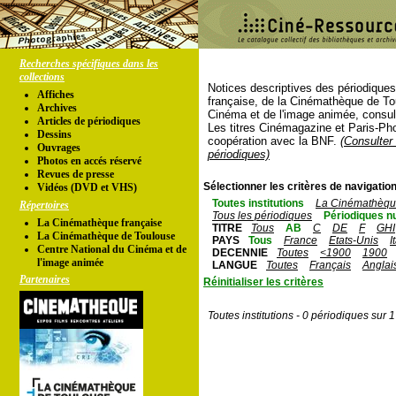
Recherches spécifiques dans les
collections
Notices descriptives des périodique
Affiches
française, de la Cinémathèque de To
Archives
Cinéma et de l'image animée, consul
Articles de périodiques
Les titres Cinémagazine et Paris-Ph
Dessins
coopération avec la BNF.
(Consulter 
Ouvrages
périodiques)
Photos en accés réservé
Revues de presse
Sélectionner les critères de navigation
Vidéos (DVD et VHS)
Toutes institutions
La Cinémathèque
Répertoires
Tous les périodiques
Périodiques n
La Cinémathèque française
TITRE
Tous
AB
C
DE
F
GHI
La Cinémathèque de Toulouse
PAYS
Tous
France
Etats-Unis
I
Centre National du Cinéma et de
DECENNIE
Toutes
<1900
1900
l'image animée
LANGUE
Toutes
Français
Anglai
Partenaires
Réinitialiser les critères
Toutes institutions - 0 périodiques sur 