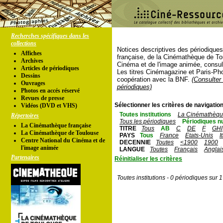
Recherches spécifiques dans les
collections
Notices descriptives des périodique
Affiches
française, de la Cinémathèque de To
Archives
Cinéma et de l'image animée, consul
Articles de périodiques
Les titres Cinémagazine et Paris-Ph
Dessins
coopération avec la BNF.
(Consulter 
Ouvrages
périodiques)
Photos en accés réservé
Revues de presse
Sélectionner les critères de navigation
Vidéos (DVD et VHS)
Toutes institutions
La Cinémathèque
Répertoires
Tous les périodiques
Périodiques n
La Cinémathèque française
TITRE
Tous
AB
C
DE
F
GHI
La Cinémathèque de Toulouse
PAYS
Tous
France
Etats-Unis
I
Centre National du Cinéma et de
DECENNIE
Toutes
<1900
1900
l'image animée
LANGUE
Toutes
Français
Anglai
Partenaires
Réinitialiser les critères
Toutes institutions - 0 périodiques sur 