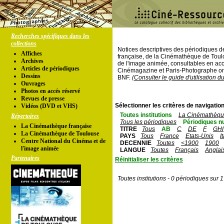
Recherches spécifiques dans les
collections
Notices descriptives des périodiques 
Affiches
française, de la Cinémathèque de Toul
Archives
de l'image animée, consultables en acc
Articles de périodiques
Cinémagazine et Paris-Photographe ont
Dessins
BNF.
(Consulter le guide d'utilisation d
Ouvrages
Photos en accés réservé
Revues de presse
Sélectionner les critères de navigation
Vidéos (DVD et VHS)
Toutes institutions
La Cinémathèque
Répertoires
Tous les périodiques
Périodiques n
La Cinémathèque française
TITRE
Tous
AB
C
DE
F
GHI
La Cinémathèque de Toulouse
PAYS
Tous
France
Etats-Unis
I
Centre National du Cinéma et de
DECENNIE
Toutes
<1900
1900
l'image animée
LANGUE
Toutes
Français
Anglai
Partenaires
Réinitialiser les critères
Toutes institutions - 0 périodiques sur 