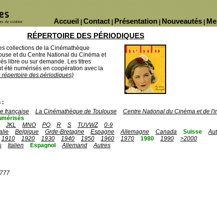
Accueil
Contact
Présentation
Nouveautés
Me
|
|
|
|
RÉPERTOIRE DES PÉRIODIQUES
des collections de la Cinémathèque
ouse et du Centre National du Cinéma et
ès libre ou sur demande. Les titres
 été numérisés en coopération avec la
u répertoire des périodiques)
 :
 française
La Cinémathèque de Toulouse
Centre National du Cinéma et de l
umérisés
JKL
MNO
PQ
R
S
TUVWZ
0-9
talie
Belgique
Grde-Bretagne
Espagne
Allemagne
Canada
Suisse
Aut
1910
1920
1930
1940
1950
1960
1970
1980
1990
>2000
s
Italien
Espagnol
Allemand
Autres
1777