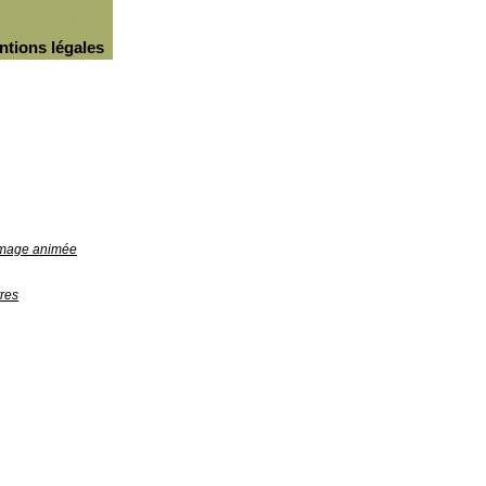
ntions légales
'image animée
res