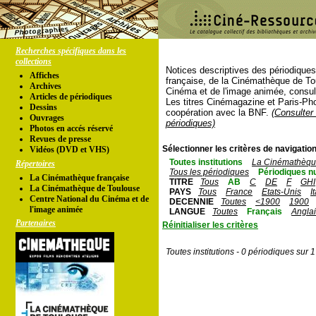
Recherches spécifiques dans les
collections
Notices descriptives des périodique
Affiches
française, de la Cinémathèque de To
Archives
Cinéma et de l'image animée, consul
Articles de périodiques
Les titres Cinémagazine et Paris-Ph
Dessins
coopération avec la BNF.
(Consulter 
Ouvrages
périodiques)
Photos en accés réservé
Revues de presse
Sélectionner les critères de navigation
Vidéos (DVD et VHS)
Toutes institutions
La Cinémathèque
Répertoires
Tous les périodiques
Périodiques n
La Cinémathèque française
TITRE
Tous
AB
C
DE
F
GHI
La Cinémathèque de Toulouse
PAYS
Tous
France
Etats-Unis
I
Centre National du Cinéma et de
DECENNIE
Toutes
<1900
1900
l'image animée
LANGUE
Toutes
Français
Angla
Partenaires
Réinitialiser les critères
Toutes institutions - 0 périodiques sur 