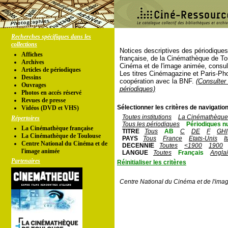
Recherches spécifiques dans les
collections
Notices descriptives des périodique
Affiches
française, de la Cinémathèque de To
Archives
Cinéma et de l'image animée, consul
Articles de périodiques
Les titres Cinémagazine et Paris-Ph
Dessins
coopération avec la BNF.
(Consulter 
Ouvrages
périodiques)
Photos en accés réservé
Revues de presse
Sélectionner les critères de navigation
Vidéos (DVD et VHS)
Toutes institutions
La Cinémathèque 
Répertoires
Tous les périodiques
Périodiques n
La Cinémathèque française
TITRE
Tous
AB
C
DE
F
GHI
La Cinémathèque de Toulouse
PAYS
Tous
France
Etats-Unis
I
Centre National du Cinéma et de
DECENNIE
Toutes
<1900
1900
l'image animée
LANGUE
Toutes
Français
Angla
Partenaires
Réinitialiser les critères
Centre National du Cinéma et de l'ima