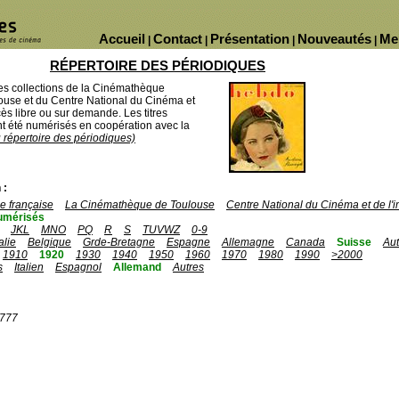
Accueil
Contact
Présentation
Nouveautés
Me
|
|
|
|
RÉPERTOIRE DES PÉRIODIQUES
des collections de la Cinémathèque
ouse et du Centre National du Cinéma et
ès libre ou sur demande. Les titres
 été numérisés en coopération avec la
u répertoire des périodiques)
 :
 française
La Cinémathèque de Toulouse
Centre National du Cinéma et de l
umérisés
JKL
MNO
PQ
R
S
TUVWZ
0-9
talie
Belgique
Grde-Bretagne
Espagne
Allemagne
Canada
Suisse
Aut
1910
1920
1930
1940
1950
1960
1970
1980
1990
>2000
s
Italien
Espagnol
Allemand
Autres
1777