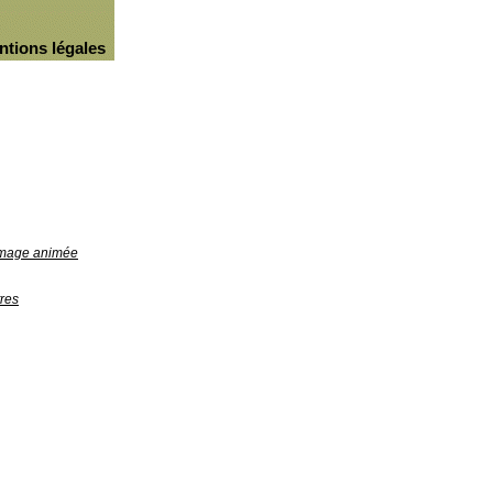
ntions légales
'image animée
res