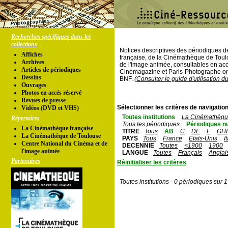
Recherches spécifiques dans les
collections
Notices descriptives des périodiques 
Affiches
française, de la Cinémathèque de Toul
Archives
de l'image animée, consultables en acc
Articles de périodiques
Cinémagazine et Paris-Photographe ont
Dessins
BNF.
(Consulter le guide d'utilisation d
Ouvrages
Photos en accés réservé
Revues de presse
Sélectionner les critères de navigation
Vidéos (DVD et VHS)
Toutes institutions
La Cinémathèque
Répertoires
Tous les périodiques
Périodiques n
La Cinémathèque française
TITRE
Tous
AB
C
DE
F
GHI
La Cinémathèque de Toulouse
PAYS
Tous
France
Etats-Unis
I
Centre National du Cinéma et de
DECENNIE
Toutes
<1900
1900
l'image animée
LANGUE
Toutes
Français
Anglai
Partenaires
Réinitialiser les critères
Toutes institutions - 0 périodiques sur 