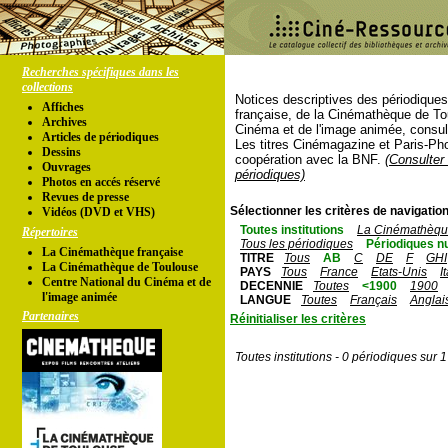
Recherches spécifiques dans les
collections
Notices descriptives des périodique
Affiches
française, de la Cinémathèque de To
Archives
Cinéma et de l'image animée, consul
Articles de périodiques
Les titres Cinémagazine et Paris-Ph
Dessins
coopération avec la BNF.
(Consulter 
Ouvrages
périodiques)
Photos en accés réservé
Revues de presse
Sélectionner les critères de navigation
Vidéos (DVD et VHS)
Toutes institutions
La Cinémathèque
Répertoires
Tous les périodiques
Périodiques n
La Cinémathèque française
TITRE
Tous
AB
C
DE
F
GHI
La Cinémathèque de Toulouse
PAYS
Tous
France
Etats-Unis
I
Centre National du Cinéma et de
DECENNIE
Toutes
<1900
1900
l'image animée
LANGUE
Toutes
Français
Anglai
Partenaires
Réinitialiser les critères
Toutes institutions - 0 périodiques sur 