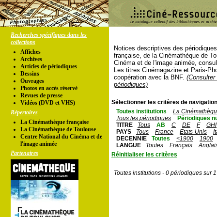
Recherches spécifiques dans les
collections
Notices descriptives des périodique
Affiches
française, de la Cinémathèque de To
Archives
Cinéma et de l'image animée, consul
Articles de périodiques
Les titres Cinémagazine et Paris-Ph
Dessins
coopération avec la BNF.
(Consulter 
Ouvrages
périodiques)
Photos en accés réservé
Revues de presse
Sélectionner les critères de navigation
Vidéos (DVD et VHS)
Toutes institutions
La Cinémathèque
Répertoires
Tous les périodiques
Périodiques n
La Cinémathèque française
TITRE
Tous
AB
C
DE
F
GHI
La Cinémathèque de Toulouse
PAYS
Tous
France
Etats-Unis
I
Centre National du Cinéma et de
DECENNIE
Toutes
<1900
1900
l'image animée
LANGUE
Toutes
Français
Anglai
Partenaires
Réinitialiser les critères
Toutes institutions - 0 périodiques sur 