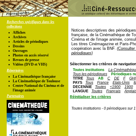
Recherches spécifiques dans les
collections
Notices descriptives des périodique
Affiches
française, de la Cinémathèque de To
Archives
Cinéma et de l'image animée, consul
Articles de périodiques
Les titres Cinémagazine et Paris-Ph
Dessins
coopération avec la BNF.
(Consulter 
Ouvrages
périodiques)
Photos en accés réservé
Revues de presse
Sélectionner les critères de navigation
Vidéos (DVD et VHS)
Toutes institutions
La Cinémathèque
Répertoires
Tous les périodiques
Périodiques n
La Cinémathèque française
TITRE
Tous
AB
C
DE
F
GHI
La Cinémathèque de Toulouse
PAYS
Tous
France
Etats-Unis
I
Centre National du Cinéma et de
DECENNIE
Toutes
<1900
1900
l'image animée
LANGUE
Toutes
Français
Anglai
Partenaires
Réinitialiser les critères
Toutes institutions - 0 périodiques sur 