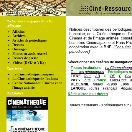
Recherches spécifiques dans les
collections
Notices descriptives des périodique
Affiches
française, de la Cinémathèque de To
Archives
Cinéma et de l'image animée, consul
Articles de périodiques
Les titres Cinémagazine et Paris-Ph
Dessins
coopération avec la BNF.
(Consulter 
Ouvrages
périodiques)
Photos en accés réservé
Revues de presse
Sélectionner les critères de navigation
Vidéos (DVD et VHS)
Toutes institutions
La Cinémathèque
Répertoires
Tous les périodiques
Périodiques n
La Cinémathèque française
TITRE
Tous
AB
C
DE
F
GHI
La Cinémathèque de Toulouse
PAYS
Tous
France
Etats-Unis
I
Centre National du Cinéma et de
DECENNIE
Toutes
<1900
1900
l'image animée
LANGUE
Toutes
Français
Anglai
Partenaires
Réinitialiser les critères
Toutes institutions - 0 périodiques sur 