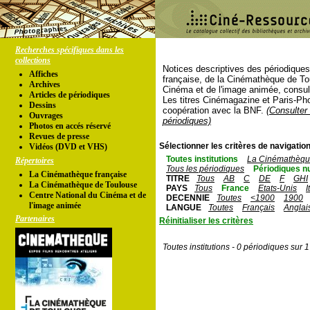
Recherches spécifiques dans les
collections
Notices descriptives des périodique
Affiches
française, de la Cinémathèque de To
Archives
Cinéma et de l'image animée, consul
Articles de périodiques
Les titres Cinémagazine et Paris-Ph
Dessins
coopération avec la BNF.
(Consulter 
Ouvrages
périodiques)
Photos en accés réservé
Revues de presse
Sélectionner les critères de navigation
Vidéos (DVD et VHS)
Toutes institutions
La Cinémathèque
Répertoires
Tous les périodiques
Périodiques n
La Cinémathèque française
TITRE
Tous
AB
C
DE
F
GHI
La Cinémathèque de Toulouse
PAYS
Tous
France
Etats-Unis
I
Centre National du Cinéma et de
DECENNIE
Toutes
<1900
1900
l'image animée
LANGUE
Toutes
Français
Anglai
Partenaires
Réinitialiser les critères
Toutes institutions - 0 périodiques sur 