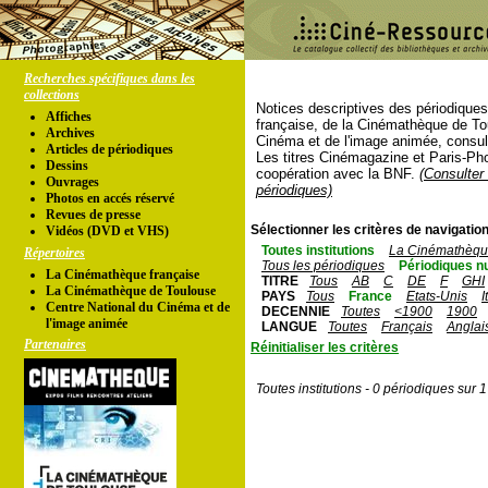
Recherches spécifiques dans les
collections
Notices descriptives des périodique
Affiches
française, de la Cinémathèque de To
Archives
Cinéma et de l'image animée, consul
Articles de périodiques
Les titres Cinémagazine et Paris-Ph
Dessins
coopération avec la BNF.
(Consulter 
Ouvrages
périodiques)
Photos en accés réservé
Revues de presse
Sélectionner les critères de navigation
Vidéos (DVD et VHS)
Toutes institutions
La Cinémathèque
Répertoires
Tous les périodiques
Périodiques n
La Cinémathèque française
TITRE
Tous
AB
C
DE
F
GHI
La Cinémathèque de Toulouse
PAYS
Tous
France
Etats-Unis
I
Centre National du Cinéma et de
DECENNIE
Toutes
<1900
1900
l'image animée
LANGUE
Toutes
Français
Anglai
Partenaires
Réinitialiser les critères
Toutes institutions - 0 périodiques sur 