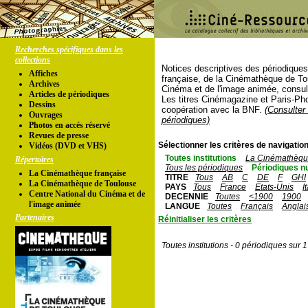
Recherches spécifiques dans les
collections
Notices descriptives des périodique
Affiches
française, de la Cinémathèque de To
Archives
Cinéma et de l'image animée, consul
Articles de périodiques
Les titres Cinémagazine et Paris-Ph
Dessins
coopération avec la BNF.
(Consulter 
Ouvrages
périodiques)
Photos en accés réservé
Revues de presse
Sélectionner les critères de navigation
Vidéos (DVD et VHS)
Toutes institutions
La Cinémathèque
Répertoires
Tous les périodiques
Périodiques n
La Cinémathèque française
TITRE
Tous
AB
C
DE
F
GHI
La Cinémathèque de Toulouse
PAYS
Tous
France
Etats-Unis
I
Centre National du Cinéma et de
DECENNIE
Toutes
<1900
1900
l'image animée
LANGUE
Toutes
Français
Anglai
Partenaires
Réinitialiser les critères
Toutes institutions - 0 périodiques sur 