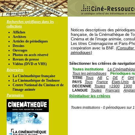
Recherches spécifiques dans les
collections
Notices descriptives des périodique
Affiches
française, de la Cinémathèque de To
Archives
Cinéma et de l'image animée, consul
Articles de périodiques
Les titres Cinémagazine et Paris-Ph
Dessins
coopération avec la BNF.
(Consulter 
Ouvrages
périodiques)
Photos en accés réservé
Revues de presse
Sélectionner les critères de navigation
Vidéos (DVD et VHS)
Toutes institutions
La Cinémathèque
Répertoires
Tous les périodiques
Périodiques n
La Cinémathèque française
TITRE
Tous
AB
C
DE
F
GHI
La Cinémathèque de Toulouse
PAYS
Tous
France
Etats-Unis
I
Centre National du Cinéma et de
DECENNIE
Toutes
<1900
1900
l'image animée
LANGUE
Toutes
Français
Anglai
Partenaires
Réinitialiser les critères
Toutes institutions - 0 périodiques sur 