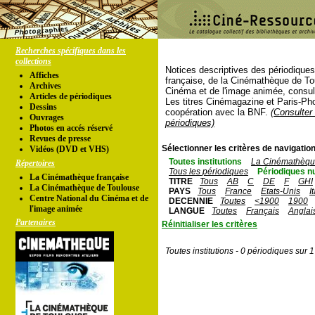
Recherches spécifiques dans les
collections
Notices descriptives des périodique
Affiches
française, de la Cinémathèque de To
Archives
Cinéma et de l'image animée, consul
Articles de périodiques
Les titres Cinémagazine et Paris-Ph
Dessins
coopération avec la BNF.
(Consulter 
Ouvrages
périodiques)
Photos en accés réservé
Revues de presse
Sélectionner les critères de navigation
Vidéos (DVD et VHS)
Toutes institutions
La Cinémathèque
Répertoires
Tous les périodiques
Périodiques n
La Cinémathèque française
TITRE
Tous
AB
C
DE
F
GHI
La Cinémathèque de Toulouse
PAYS
Tous
France
Etats-Unis
I
Centre National du Cinéma et de
DECENNIE
Toutes
<1900
1900
l'image animée
LANGUE
Toutes
Français
Anglai
Partenaires
Réinitialiser les critères
Toutes institutions - 0 périodiques sur 