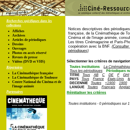
Recherches spécifiques dans les
collections
Notices descriptives des périodique
Affiches
française, de la Cinémathèque de To
Archives
Cinéma et de l'image animée, consul
Articles de périodiques
Les titres Cinémagazine et Paris-Ph
Dessins
coopération avec la BNF.
(Consulter 
Ouvrages
périodiques)
Photos en accés réservé
Revues de presse
Sélectionner les critères de navigation
Vidéos (DVD et VHS)
Toutes institutions
La Cinémathèque
Répertoires
Tous les périodiques
Périodiques n
La Cinémathèque française
TITRE
Tous
AB
C
DE
F
GHI
La Cinémathèque de Toulouse
PAYS
Tous
France
Etats-Unis
I
Centre National du Cinéma et de
DECENNIE
Toutes
<1900
1900
l'image animée
LANGUE
Toutes
Français
Anglai
Partenaires
Réinitialiser les critères
Toutes institutions - 0 périodiques sur 