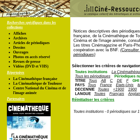
Recherches spécifiques dans les
collections
Notices descriptives des périodique
Affiches
française, de la Cinémathèque de To
Archives
Cinéma et de l'image animée, consul
Articles de périodiques
Les titres Cinémagazine et Paris-Ph
Dessins
coopération avec la BNF.
(Consulter 
Ouvrages
périodiques)
Photos en accés réservé
Revues de presse
Sélectionner les critères de navigation
Vidéos (DVD et VHS)
Toutes institutions
La Cinémathèque
Répertoires
Tous les périodiques
Périodiques n
La Cinémathèque française
TITRE
Tous
AB
C
DE
F
GHI
La Cinémathèque de Toulouse
PAYS
Tous
France
Etats-Unis
I
Centre National du Cinéma et de
DECENNIE
Toutes
<1900
1900
l'image animée
LANGUE
Toutes
Français
Anglai
Partenaires
Réinitialiser les critères
Toutes institutions - 0 périodiques sur 