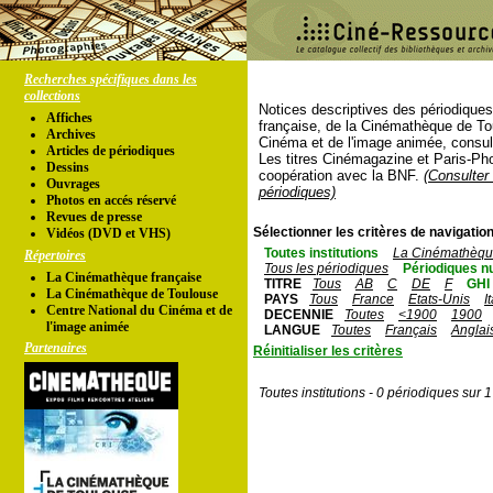
Recherches spécifiques dans les
collections
Notices descriptives des périodique
Affiches
française, de la Cinémathèque de To
Archives
Cinéma et de l'image animée, consul
Articles de périodiques
Les titres Cinémagazine et Paris-Ph
Dessins
coopération avec la BNF.
(Consulter 
Ouvrages
périodiques)
Photos en accés réservé
Revues de presse
Sélectionner les critères de navigation
Vidéos (DVD et VHS)
Toutes institutions
La Cinémathèque
Répertoires
Tous les périodiques
Périodiques n
La Cinémathèque française
TITRE
Tous
AB
C
DE
F
GHI
La Cinémathèque de Toulouse
PAYS
Tous
France
Etats-Unis
I
Centre National du Cinéma et de
DECENNIE
Toutes
<1900
1900
l'image animée
LANGUE
Toutes
Français
Anglai
Partenaires
Réinitialiser les critères
Toutes institutions - 0 périodiques sur 