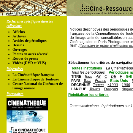
Recherches spécifiques dans les
collections
Notices descriptives des périodiques 
Affiches
française, de la Cinémathèque de Toul
Archives
de l'image animée, consultables en acc
Articles de périodiques
Cinémagazine et Paris-Photographe ont
Dessins
BNF.
(Consulter le guide d'utilisation d
Ouvrages
Photos en accés réservé
Revues de presse
Sélectionner les critères de navigation
Vidéos (DVD et VHS)
Toutes institutions
La Cinémathèque
Répertoires
Tous les périodiques
Périodiques n
La Cinémathèque française
TITRE
Tous
AB
C
DE
F
GHI
La Cinémathèque de Toulouse
PAYS
Tous
France
Etats-Unis
Centre National du Cinéma et de
DECENNIE
Toutes
<1900
1900
l'image animée
LANGUE
Toutes
Français
Anglai
Partenaires
Réinitialiser les critères
Toutes institutions - 0 périodiques sur 