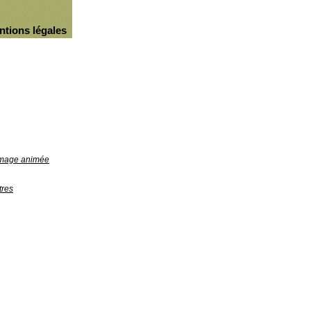
ntions légales
'image animée
tres