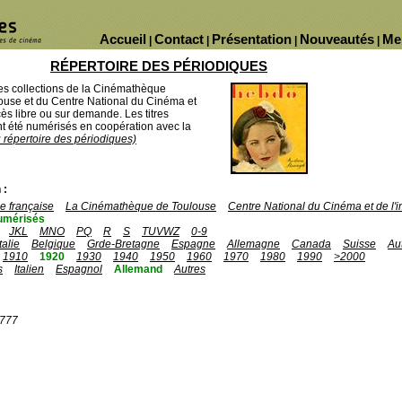
Accueil
Contact
Présentation
Nouveautés
Me
|
|
|
|
RÉPERTOIRE DES PÉRIODIQUES
des collections de la Cinémathèque
ouse et du Centre National du Cinéma et
ès libre ou sur demande. Les titres
 été numérisés en coopération avec la
u répertoire des périodiques)
 :
 française
La Cinémathèque de Toulouse
Centre National du Cinéma et de l
umérisés
JKL
MNO
PQ
R
S
TUVWZ
0-9
Italie
Belgique
Grde-Bretagne
Espagne
Allemagne
Canada
Suisse
Au
1910
1920
1930
1940
1950
1960
1970
1980
1990
>2000
s
Italien
Espagnol
Allemand
Autres
1777