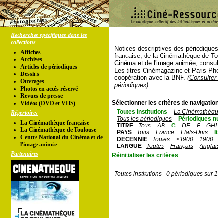
Recherches spécifiques dans les
collections
Notices descriptives des périodique
Affiches
française, de la Cinémathèque de To
Archives
Cinéma et de l'image animée, consul
Articles de périodiques
Les titres Cinémagazine et Paris-Ph
Dessins
coopération avec la BNF.
(Consulter 
Ouvrages
périodiques)
Photos en accés réservé
Revues de presse
Sélectionner les critères de navigation
Vidéos (DVD et VHS)
Toutes institutions
La Cinémathèque
Répertoires
Tous les périodiques
Périodiques n
La Cinémathèque française
TITRE
Tous
AB
C
DE
F
GHI
La Cinémathèque de Toulouse
PAYS
Tous
France
Etats-Unis
I
Centre National du Cinéma et de
DECENNIE
Toutes
<1900
1900
l'image animée
LANGUE
Toutes
Français
Anglai
Partenaires
Réinitialiser les critères
Toutes institutions - 0 périodiques sur 