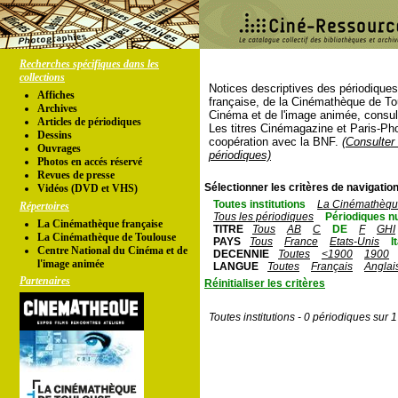
Recherches spécifiques dans les
collections
Notices descriptives des périodique
Affiches
française, de la Cinémathèque de To
Archives
Cinéma et de l'image animée, consul
Articles de périodiques
Les titres Cinémagazine et Paris-Ph
Dessins
coopération avec la BNF.
(Consulter 
Ouvrages
périodiques)
Photos en accés réservé
Revues de presse
Sélectionner les critères de navigation
Vidéos (DVD et VHS)
Toutes institutions
La Cinémathèque
Répertoires
Tous les périodiques
Périodiques n
La Cinémathèque française
TITRE
Tous
AB
C
DE
F
GHI
La Cinémathèque de Toulouse
PAYS
Tous
France
Etats-Unis
I
Centre National du Cinéma et de
DECENNIE
Toutes
<1900
1900
l'image animée
LANGUE
Toutes
Français
Anglai
Partenaires
Réinitialiser les critères
Toutes institutions - 0 périodiques sur 