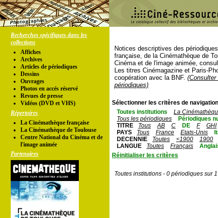
Recherches spécifiques dans les
collections
Notices descriptives des périodique
Affiches
française, de la Cinémathèque de To
Archives
Cinéma et de l'image animée, consul
Articles de périodiques
Les titres Cinémagazine et Paris-Ph
Dessins
coopération avec la BNF.
(Consulter 
Ouvrages
périodiques)
Photos en accés réservé
Revues de presse
Sélectionner les critères de navigation
Vidéos (DVD et VHS)
Toutes institutions
La Cinémathèque
Répertoires
Tous les périodiques
Périodiques n
La Cinémathèque française
TITRE
Tous
AB
C
DE
F
GHI
La Cinémathèque de Toulouse
PAYS
Tous
France
Etats-Unis
I
Centre National du Cinéma et de
DECENNIE
Toutes
<1900
1900
l'image animée
LANGUE
Toutes
Français
Anglai
Partenaires
Réinitialiser les critères
Toutes institutions - 0 périodiques sur 