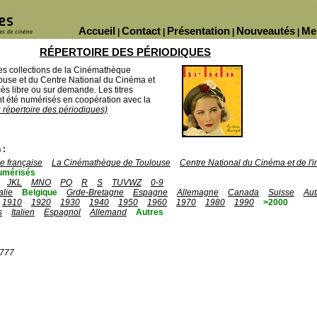
Accueil
Contact
Présentation
Nouveautés
Me
|
|
|
|
RÉPERTOIRE DES PÉRIODIQUES
des collections de la Cinémathèque
ouse et du Centre National du Cinéma et
ès libre ou sur demande. Les titres
 été numérisés en coopération avec la
u répertoire des périodiques)
 :
 française
La Cinémathèque de Toulouse
Centre National du Cinéma et de l
umérisés
JKL
MNO
PQ
R
S
TUVWZ
0-9
talie
Belgique
Grde-Bretagne
Espagne
Allemagne
Canada
Suisse
Aut
1910
1920
1930
1940
1950
1960
1970
1980
1990
>2000
s
Italien
Espagnol
Allemand
Autres
1777