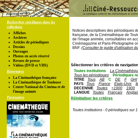
Recherches spécifiques dans les
collections
Notices descriptives des périodiques 
Affiches
française, de la Cinémathèque de Toul
Archives
de l'image animée, consultables en acc
Articles de périodiques
Cinémagazine et Paris-Photographe ont
Dessins
BNF.
(Consulter le guide d'utilisation d
Ouvrages
Photos en accés réservé
Revues de presse
Sélectionner les critères de navigation
Vidéos (DVD et VHS)
Toutes institutions
La Cinémathèque
Répertoires
Tous les périodiques
Périodiques n
La Cinémathèque française
TITRE
Tous
AB
C
DE
F
GHI
La Cinémathèque de Toulouse
PAYS
Tous
France
Etats-Unis
I
Centre National du Cinéma et de
DECENNIE
Toutes
<1900
1900
l'image animée
LANGUE
Toutes
Français
Anglai
Partenaires
Réinitialiser les critères
Toutes institutions - 0 périodiques sur 