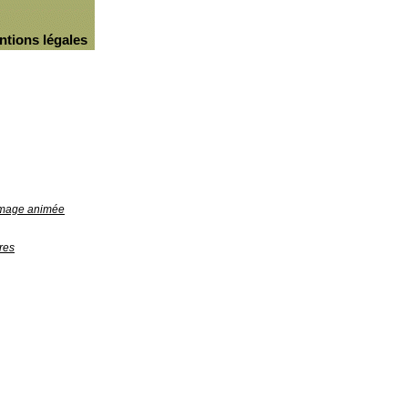
ntions légales
'image animée
res