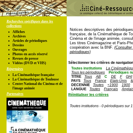
Recherches spécifiques dans les
collections
Notices descriptives des périodique
Affiches
française, de la Cinémathèque de To
Archives
Cinéma et de l'image animée, consul
Articles de périodiques
Les titres Cinémagazine et Paris-Ph
Dessins
coopération avec la BNF.
(Consulter 
Ouvrages
périodiques)
Photos en accés réservé
Revues de presse
Sélectionner les critères de navigation
Vidéos (DVD et VHS)
Toutes institutions
La Cinémathèque
Répertoires
Tous les périodiques
Périodiques n
La Cinémathèque française
TITRE
Tous
AB
C
DE
F
GHI
La Cinémathèque de Toulouse
PAYS
Tous
France
Etats-Unis
I
Centre National du Cinéma et de
DECENNIE
Toutes
<1900
1900
l'image animée
LANGUE
Toutes
Français
Anglai
Partenaires
Réinitialiser les critères
Toutes institutions - 0 périodiques sur 