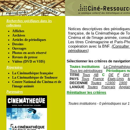
Recherches spécifiques dans les
collections
Notices descriptives des périodique
Affiches
française, de la Cinémathèque de To
Archives
Cinéma et de l'image animée, consul
Articles de périodiques
Les titres Cinémagazine et Paris-Ph
Dessins
coopération avec la BNF.
(Consulter 
Ouvrages
périodiques)
Photos en accés réservé
Revues de presse
Sélectionner les critères de navigation
Vidéos (DVD et VHS)
Toutes institutions
La Cinémathèque
Répertoires
Tous les périodiques
Périodiques n
La Cinémathèque française
TITRE
Tous
AB
C
DE
F
GHI
La Cinémathèque de Toulouse
PAYS
Tous
France
Etats-Unis
I
Centre National du Cinéma et de
DECENNIE
Toutes
<1900
1900
l'image animée
LANGUE
Toutes
Français
Anglai
Partenaires
Réinitialiser les critères
Toutes institutions - 0 périodiques sur 