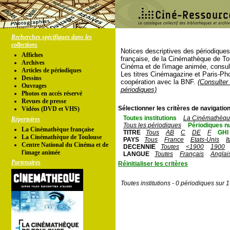
Recherches spécifiques dans les
collections
Notices descriptives des périodique
Affiches
française, de la Cinémathèque de To
Archives
Cinéma et de l'image animée, consul
Articles de périodiques
Les titres Cinémagazine et Paris-Ph
Dessins
coopération avec la BNF.
(Consulter 
Ouvrages
périodiques)
Photos en accés réservé
Revues de presse
Sélectionner les critères de navigation
Vidéos (DVD et VHS)
Toutes institutions
La Cinémathèque
Répertoires
Tous les périodiques
Périodiques n
La Cinémathèque française
TITRE
Tous
AB
C
DE
F
GHI
La Cinémathèque de Toulouse
PAYS
Tous
France
Etats-Unis
I
Centre National du Cinéma et de
DECENNIE
Toutes
<1900
1900
l'image animée
LANGUE
Toutes
Français
Anglai
Partenaires
Réinitialiser les critères
Toutes institutions - 0 périodiques sur 