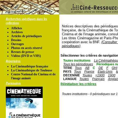
Recherches spécifiques dans les
collections
Notices descriptives des périodique
Affiches
française, de la Cinémathèque de To
Archives
Cinéma et de l'image animée, consul
Articles de périodiques
Les titres Cinémagazine et Paris-Ph
Dessins
coopération avec la BNF.
(Consulter 
Ouvrages
périodiques)
Photos en accés réservé
Revues de presse
Sélectionner les critères de navigation
Vidéos (DVD et VHS)
Toutes institutions
La Cinémathèque
Répertoires
Tous les périodiques
Périodiques n
La Cinémathèque française
TITRE
Tous
AB
C
DE
F
GHI
La Cinémathèque de Toulouse
PAYS
Tous
France
Etats-Unis
I
Centre National du Cinéma et de
DECENNIE
Toutes
<1900
1900
l'image animée
LANGUE
Toutes
Français
Anglai
Partenaires
Réinitialiser les critères
Toutes institutions - 0 périodiques sur 