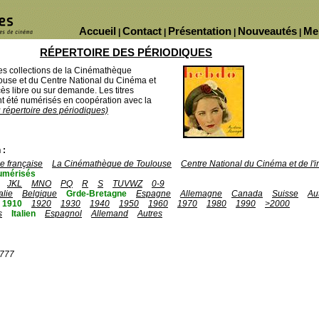
Accueil
Contact
Présentation
Nouveautés
Me
|
|
|
|
RÉPERTOIRE DES PÉRIODIQUES
des collections de la Cinémathèque
ouse et du Centre National du Cinéma et
ès libre ou sur demande. Les titres
 été numérisés en coopération avec la
u répertoire des périodiques)
 :
 française
La Cinémathèque de Toulouse
Centre National du Cinéma et de l
umérisés
JKL
MNO
PQ
R
S
TUVWZ
0-9
talie
Belgique
Grde-Bretagne
Espagne
Allemagne
Canada
Suisse
Au
1910
1920
1930
1940
1950
1960
1970
1980
1990
>2000
s
Italien
Espagnol
Allemand
Autres
1777