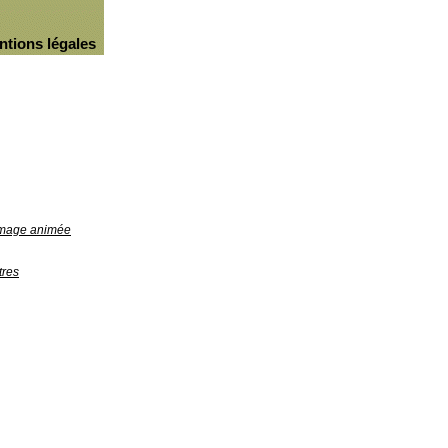
ntions légales
'image animée
tres