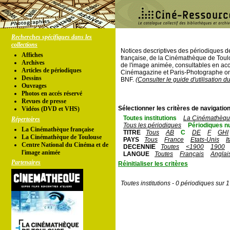
Recherches spécifiques dans les
collections
Notices descriptives des périodiques 
Affiches
française, de la Cinémathèque de Toul
Archives
de l'image animée, consultables en acc
Articles de périodiques
Cinémagazine et Paris-Photographe ont
Dessins
BNF.
(Consulter le guide d'utilisation d
Ouvrages
Photos en accés réservé
Revues de presse
Sélectionner les critères de navigation
Vidéos (DVD et VHS)
Toutes institutions
La Cinémathèque
Répertoires
Tous les périodiques
Périodiques n
La Cinémathèque française
TITRE
Tous
AB
C
DE
F
GHI
La Cinémathèque de Toulouse
PAYS
Tous
France
Etats-Unis
I
Centre National du Cinéma et de
DECENNIE
Toutes
<1900
1900
l'image animée
LANGUE
Toutes
Français
Anglai
Partenaires
Réinitialiser les critères
Toutes institutions - 0 périodiques sur 