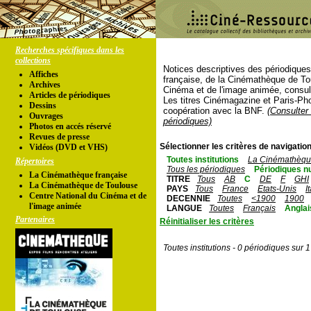
Recherches spécifiques dans les
collections
Notices descriptives des périodique
Affiches
française, de la Cinémathèque de To
Archives
Cinéma et de l'image animée, consul
Articles de périodiques
Les titres Cinémagazine et Paris-Ph
Dessins
coopération avec la BNF.
(Consulter 
Ouvrages
périodiques)
Photos en accés réservé
Revues de presse
Sélectionner les critères de navigation
Vidéos (DVD et VHS)
Toutes institutions
La Cinémathèque
Répertoires
Tous les périodiques
Périodiques n
La Cinémathèque française
TITRE
Tous
AB
C
DE
F
GHI
La Cinémathèque de Toulouse
PAYS
Tous
France
Etats-Unis
I
Centre National du Cinéma et de
DECENNIE
Toutes
<1900
1900
l'image animée
LANGUE
Toutes
Français
Anglai
Partenaires
Réinitialiser les critères
Toutes institutions - 0 périodiques sur 