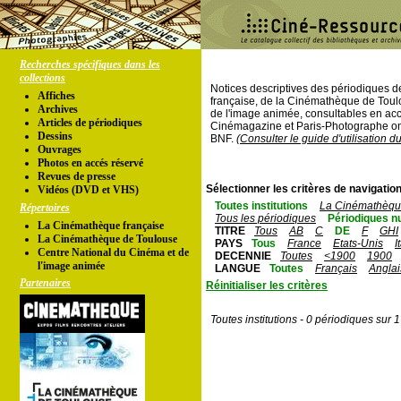
Recherches spécifiques dans les
collections
Notices descriptives des périodiques 
Affiches
française, de la Cinémathèque de Toul
Archives
de l'image animée, consultables en acc
Articles de périodiques
Cinémagazine et Paris-Photographe ont
Dessins
BNF.
(Consulter le guide d'utilisation d
Ouvrages
Photos en accés réservé
Revues de presse
Sélectionner les critères de navigation
Vidéos (DVD et VHS)
Toutes institutions
La Cinémathèque
Répertoires
Tous les périodiques
Périodiques n
La Cinémathèque française
TITRE
Tous
AB
C
DE
F
GHI
La Cinémathèque de Toulouse
PAYS
Tous
France
Etats-Unis
I
Centre National du Cinéma et de
DECENNIE
Toutes
<1900
1900
l'image animée
LANGUE
Toutes
Français
Anglai
Partenaires
Réinitialiser les critères
Toutes institutions - 0 périodiques sur 