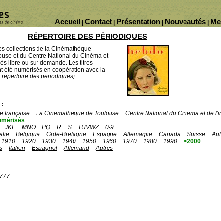
Accueil
Contact
Présentation
Nouveautés
Me
|
|
|
|
RÉPERTOIRE DES PÉRIODIQUES
des collections de la Cinémathèque
ouse et du Centre National du Cinéma et
ès libre ou sur demande. Les titres
 été numérisés en coopération avec la
u répertoire des périodiques)
 :
 française
La Cinémathèque de Toulouse
Centre National du Cinéma et de l
umérisés
JKL
MNO
PQ
R
S
TUVWZ
0-9
talie
Belgique
Grde-Bretagne
Espagne
Allemagne
Canada
Suisse
Aut
1910
1920
1930
1940
1950
1960
1970
1980
1990
>2000
s
Italien
Espagnol
Allemand
Autres
1777