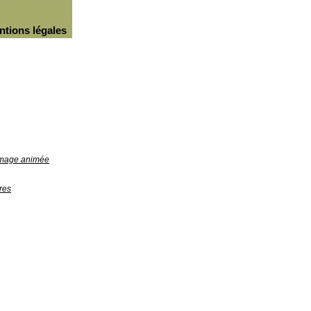
ntions légales
'image animée
res