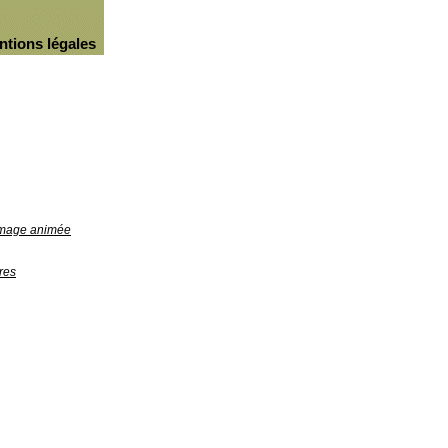
ntions légales
'image animée
res