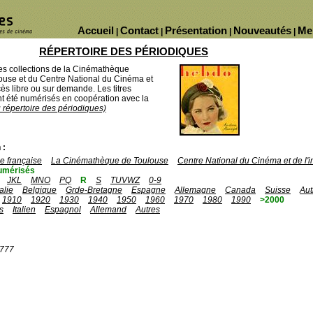
Accueil
Contact
Présentation
Nouveautés
Me
|
|
|
|
RÉPERTOIRE DES PÉRIODIQUES
des collections de la Cinémathèque
ouse et du Centre National du Cinéma et
ès libre ou sur demande. Les titres
 été numérisés en coopération avec la
u répertoire des périodiques)
 :
 française
La Cinémathèque de Toulouse
Centre National du Cinéma et de l
umérisés
JKL
MNO
PQ
R
S
TUVWZ
0-9
talie
Belgique
Grde-Bretagne
Espagne
Allemagne
Canada
Suisse
Aut
1910
1920
1930
1940
1950
1960
1970
1980
1990
>2000
s
Italien
Espagnol
Allemand
Autres
1777