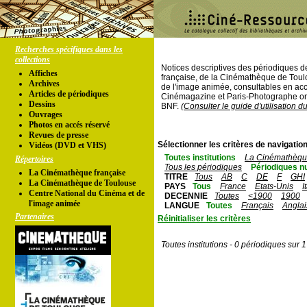
Recherches spécifiques dans les
collections
Notices descriptives des périodiques 
Affiches
française, de la Cinémathèque de Toul
Archives
de l'image animée, consultables en acc
Articles de périodiques
Cinémagazine et Paris-Photographe ont
Dessins
BNF.
(Consulter le guide d'utilisation d
Ouvrages
Photos en accés réservé
Revues de presse
Sélectionner les critères de navigation
Vidéos (DVD et VHS)
Toutes institutions
La Cinémathèque
Répertoires
Tous les périodiques
Périodiques n
La Cinémathèque française
TITRE
Tous
AB
C
DE
F
GHI
La Cinémathèque de Toulouse
PAYS
Tous
France
Etats-Unis
I
Centre National du Cinéma et de
DECENNIE
Toutes
<1900
1900
l'image animée
LANGUE
Toutes
Français
Anglai
Partenaires
Réinitialiser les critères
Toutes institutions - 0 périodiques sur 