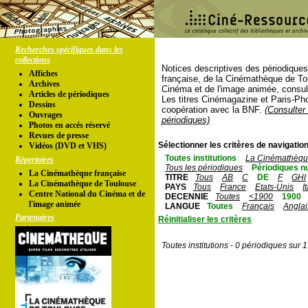
Recherches spécifiques dans les
collections
Notices descriptives des périodique
Affiches
française, de la Cinémathèque de To
Archives
Cinéma et de l'image animée, consul
Articles de périodiques
Les titres Cinémagazine et Paris-Ph
Dessins
coopération avec la BNF.
(Consulter 
Ouvrages
périodiques)
Photos en accés réservé
Revues de presse
Sélectionner les critères de navigation
Vidéos (DVD et VHS)
Toutes institutions
La Cinémathèque
Répertoires
Tous les périodiques
Périodiques n
La Cinémathèque française
TITRE
Tous
AB
C
DE
F
GHI
La Cinémathèque de Toulouse
PAYS
Tous
France
Etats-Unis
I
Centre National du Cinéma et de
DECENNIE
Toutes
<1900
1900
l'image animée
LANGUE
Toutes
Français
Anglai
Partenaires
Réinitialiser les critères
Toutes institutions - 0 périodiques sur 