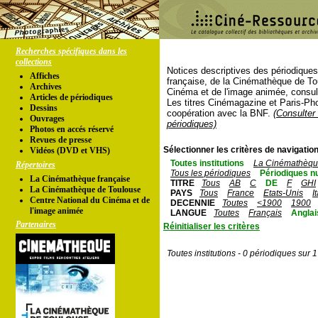
Recherches spécifiques dans les
collections
Notices descriptives des périodique
Affiches
française, de la Cinémathèque de To
Archives
Cinéma et de l'image animée, consul
Articles de périodiques
Les titres Cinémagazine et Paris-Ph
Dessins
coopération avec la BNF.
(Consulter 
Ouvrages
périodiques)
Photos en accés réservé
Revues de presse
Sélectionner les critères de navigation
Vidéos (DVD et VHS)
Toutes institutions
La Cinémathèque
Répertoires
Tous les périodiques
Périodiques n
La Cinémathèque française
TITRE
Tous
AB
C
DE
F
GHI
La Cinémathèque de Toulouse
PAYS
Tous
France
Etats-Unis
I
Centre National du Cinéma et de
DECENNIE
Toutes
<1900
1900
l'image animée
LANGUE
Toutes
Français
Anglai
Partenaires
Réinitialiser les critères
Toutes institutions - 0 périodiques sur 