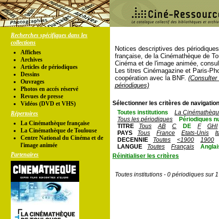
Recherches spécifiques dans les
collections
Notices descriptives des périodique
Affiches
française, de la Cinémathèque de To
Archives
Cinéma et de l'image animée, consul
Articles de périodiques
Les titres Cinémagazine et Paris-Ph
Dessins
coopération avec la BNF.
(Consulter 
Ouvrages
périodiques)
Photos en accés réservé
Revues de presse
Sélectionner les critères de navigation
Vidéos (DVD et VHS)
Toutes institutions
La Cinémathèque
Répertoires
Tous les périodiques
Périodiques n
La Cinémathèque française
TITRE
Tous
AB
C
DE
F
GHI
La Cinémathèque de Toulouse
PAYS
Tous
France
Etats-Unis
I
Centre National du Cinéma et de
DECENNIE
Toutes
<1900
1900
l'image animée
LANGUE
Toutes
Français
Anglai
Partenaires
Réinitialiser les critères
Toutes institutions - 0 périodiques sur 