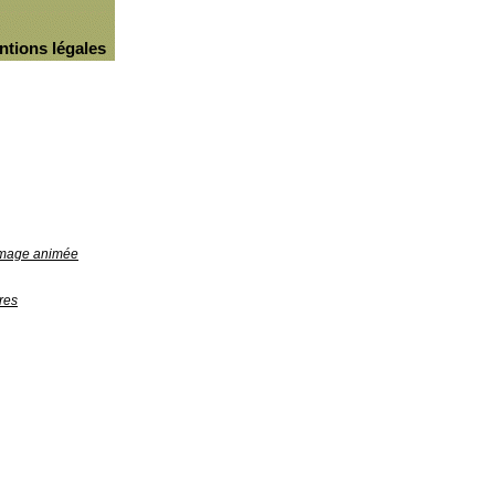
ntions légales
'image animée
res