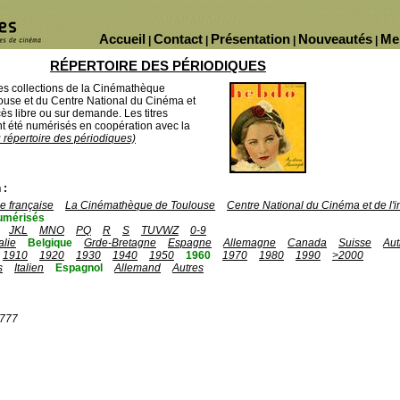
Accueil
Contact
Présentation
Nouveautés
Me
|
|
|
|
RÉPERTOIRE DES PÉRIODIQUES
des collections de la Cinémathèque
ouse et du Centre National du Cinéma et
ès libre ou sur demande. Les titres
 été numérisés en coopération avec la
u répertoire des périodiques)
 :
 française
La Cinémathèque de Toulouse
Centre National du Cinéma et de l
umérisés
JKL
MNO
PQ
R
S
TUVWZ
0-9
talie
Belgique
Grde-Bretagne
Espagne
Allemagne
Canada
Suisse
Aut
1910
1920
1930
1940
1950
1960
1970
1980
1990
>2000
s
Italien
Espagnol
Allemand
Autres
1777