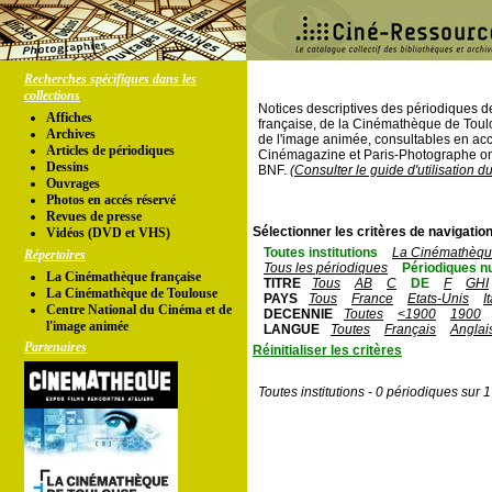
Recherches spécifiques dans les
collections
Notices descriptives des périodiques 
Affiches
française, de la Cinémathèque de Toul
Archives
de l'image animée, consultables en acc
Articles de périodiques
Cinémagazine et Paris-Photographe ont
Dessins
BNF.
(Consulter le guide d'utilisation d
Ouvrages
Photos en accés réservé
Revues de presse
Sélectionner les critères de navigation
Vidéos (DVD et VHS)
Toutes institutions
La Cinémathèque
Répertoires
Tous les périodiques
Périodiques n
La Cinémathèque française
TITRE
Tous
AB
C
DE
F
GHI
La Cinémathèque de Toulouse
PAYS
Tous
France
Etats-Unis
I
Centre National du Cinéma et de
DECENNIE
Toutes
<1900
1900
l'image animée
LANGUE
Toutes
Français
Anglai
Partenaires
Réinitialiser les critères
Toutes institutions - 0 périodiques sur 