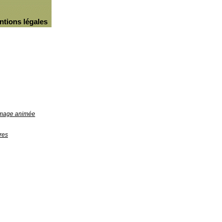
ntions légales
'image animée
res