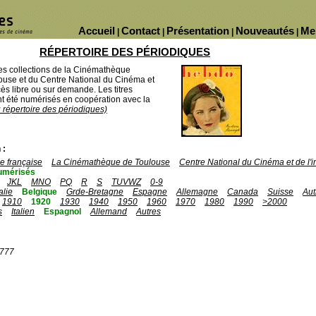
Accueil
Contact
Présentation
Nouveautés
Me
|
|
|
|
RÉPERTOIRE DES PÉRIODIQUES
des collections de la Cinémathèque
ouse et du Centre National du Cinéma et
ès libre ou sur demande. Les titres
 été numérisés en coopération avec la
u répertoire des périodiques)
 :
 française
La Cinémathèque de Toulouse
Centre National du Cinéma et de l
umérisés
JKL
MNO
PQ
R
S
TUVWZ
0-9
talie
Belgique
Grde-Bretagne
Espagne
Allemagne
Canada
Suisse
Aut
1910
1920
1930
1940
1950
1960
1970
1980
1990
>2000
s
Italien
Espagnol
Allemand
Autres
1777