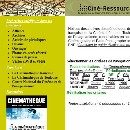
Recherches spécifiques dans les
collections
Notices descriptives des périodiques 
Affiches
française, de la Cinémathèque de Toul
Archives
de l'image animée, consultables en acc
Articles de périodiques
Cinémagazine et Paris-Photographe ont
Dessins
BNF.
(Consulter le guide d'utilisation d
Ouvrages
Photos en accés réservé
Revues de presse
Sélectionner les critères de navigation
Vidéos (DVD et VHS)
Toutes institutions
La Cinémathèque
Répertoires
Tous les périodiques
Périodiques n
La Cinémathèque française
TITRE
Tous
AB
C
DE
F
GHI
La Cinémathèque de Toulouse
PAYS
Tous
France
Etats-Unis
I
Centre National du Cinéma et de
DECENNIE
Toutes
<1900
1900
l'image animée
LANGUE
Toutes
Français
Anglai
Partenaires
Réinitialiser les critères
Toutes institutions - 0 périodiques sur 