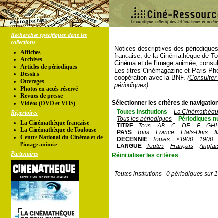
Recherches spécifiques dans les
collections
Notices descriptives des périodique
Affiches
française, de la Cinémathèque de To
Archives
Cinéma et de l'image animée, consul
Articles de périodiques
Les titres Cinémagazine et Paris-Ph
Dessins
coopération avec la BNF.
(Consulter 
Ouvrages
périodiques)
Photos en accés réservé
Revues de presse
Sélectionner les critères de navigation
Vidéos (DVD et VHS)
Toutes institutions
La Cinémathèque
Répertoires
Tous les périodiques
Périodiques n
La Cinémathèque française
TITRE
Tous
AB
C
DE
F
GHI
La Cinémathèque de Toulouse
PAYS
Tous
France
Etats-Unis
I
Centre National du Cinéma et de
DECENNIE
Toutes
<1900
1900
l'image animée
LANGUE
Toutes
Français
Anglai
Partenaires
Réinitialiser les critères
Toutes institutions - 0 périodiques sur 