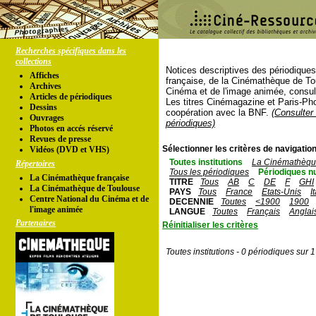
Recherches spécifiques dans les
collections
Notices descriptives des périodique
Affiches
française, de la Cinémathèque de To
Archives
Cinéma et de l'image animée, consul
Articles de périodiques
Les titres Cinémagazine et Paris-Ph
Dessins
coopération avec la BNF.
(Consulter 
Ouvrages
périodiques)
Photos en accés réservé
Revues de presse
Sélectionner les critères de navigation
Vidéos (DVD et VHS)
Toutes institutions
La Cinémathèque
Répertoires
Tous les périodiques
Périodiques n
La Cinémathèque française
TITRE
Tous
AB
C
DE
F
GHI
La Cinémathèque de Toulouse
PAYS
Tous
France
Etats-Unis
I
Centre National du Cinéma et de
DECENNIE
Toutes
<1900
1900
l'image animée
LANGUE
Toutes
Français
Anglai
Partenaires
Réinitialiser les critères
Toutes institutions - 0 périodiques sur 