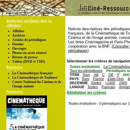
Recherches spécifiques dans les
collections
Notices descriptives des périodique
Affiches
française, de la Cinémathèque de To
Archives
Cinéma et de l'image animée, consul
Articles de périodiques
Les titres Cinémagazine et Paris-Ph
Dessins
coopération avec la BNF.
(Consulter 
Ouvrages
périodiques)
Photos en accés réservé
Revues de presse
Sélectionner les critères de navigation
Vidéos (DVD et VHS)
Toutes institutions
La Cinémathèque
Répertoires
Tous les périodiques
Périodiques n
La Cinémathèque française
TITRE
Tous
AB
C
DE
F
GHI
La Cinémathèque de Toulouse
PAYS
Tous
France
Etats-Unis
I
Centre National du Cinéma et de
DECENNIE
Toutes
<1900
1900
l'image animée
LANGUE
Toutes
Français
Anglai
Partenaires
Réinitialiser les critères
Toutes institutions - 0 périodiques sur 