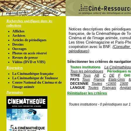
Recherches spécifiques dans les
collections
Notices descriptives des périodique
Affiches
française, de la Cinémathèque de To
Archives
Cinéma et de l'image animée, consul
Articles de périodiques
Les titres Cinémagazine et Paris-Ph
Dessins
coopération avec la BNF.
(Consulter 
Ouvrages
périodiques)
Photos en accés réservé
Revues de presse
Sélectionner les critères de navigation
Vidéos (DVD et VHS)
Toutes institutions
La Cinémathèque
Répertoires
Tous les périodiques
Périodiques n
La Cinémathèque française
TITRE
Tous
AB
C
DE
F
GHI
La Cinémathèque de Toulouse
PAYS
Tous
France
Etats-Unis
I
Centre National du Cinéma et de
DECENNIE
Toutes
<1900
1900
l'image animée
LANGUE
Toutes
Français
Anglai
Partenaires
Réinitialiser les critères
Toutes institutions - 0 périodiques sur 