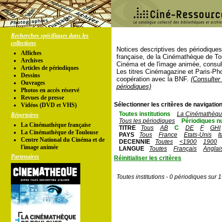
Recherches spécifiques dans les
collections
Notices descriptives des périodique
Affiches
française, de la Cinémathèque de To
Archives
Cinéma et de l'image animée, consul
Articles de périodiques
Les titres Cinémagazine et Paris-Ph
Dessins
coopération avec la BNF.
(Consulter 
Ouvrages
périodiques)
Photos en accés réservé
Revues de presse
Sélectionner les critères de navigation
Vidéos (DVD et VHS)
Toutes institutions
La Cinémathèque
Répertoires
Tous les périodiques
Périodiques n
La Cinémathèque française
TITRE
Tous
AB
C
DE
F
GHI
La Cinémathèque de Toulouse
PAYS
Tous
France
Etats-Unis
I
Centre National du Cinéma et de
DECENNIE
Toutes
<1900
1900
l'image animée
LANGUE
Toutes
Français
Anglai
Partenaires
Réinitialiser les critères
Toutes institutions - 0 périodiques sur 