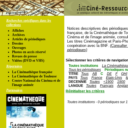
Recherches spécifiques dans les
collections
Notices descriptives des périodique
Affiches
française, de la Cinémathèque de To
Archives
Cinéma et de l'image animée, consul
Articles de périodiques
Les titres Cinémagazine et Paris-Ph
Dessins
coopération avec la BNF.
(Consulter 
Ouvrages
périodiques)
Photos en accés réservé
Revues de presse
Sélectionner les critères de navigation
Vidéos (DVD et VHS)
Toutes institutions
La Cinémathèque
Répertoires
Tous les périodiques
Périodiques n
La Cinémathèque française
TITRE
Tous
AB
C
DE
F
GHI
La Cinémathèque de Toulouse
PAYS
Tous
France
Etats-Unis
I
Centre National du Cinéma et de
DECENNIE
Toutes
<1900
1900
l'image animée
LANGUE
Toutes
Français
Anglai
Partenaires
Réinitialiser les critères
Toutes institutions - 0 périodiques sur 