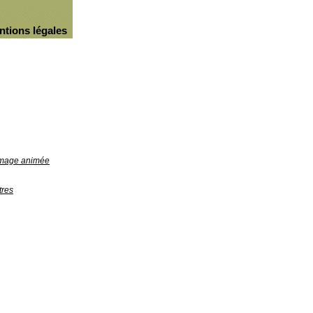
ntions légales
'image animée
tres