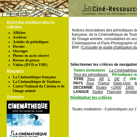
Recherches spécifiques dans les
collections
Notices descriptives des périodiques 
Affiches
française, de la Cinémathèque de Toul
Archives
de l'image animée, consultables en acc
Articles de périodiques
Cinémagazine et Paris-Photographe ont
Dessins
BNF.
(Consulter le guide d'utilisation d
Ouvrages
Photos en accés réservé
Revues de presse
Sélectionner les critères de navigation
Vidéos (DVD et VHS)
Toutes institutions
La Cinémathèque
Répertoires
Tous les périodiques
Périodiques n
La Cinémathèque française
TITRE
Tous
AB
C
DE
F
GHI
La Cinémathèque de Toulouse
PAYS
Tous
France
Etats-Unis
I
Centre National du Cinéma et de
DECENNIE
Toutes
<1900
1900
l'image animée
LANGUE
Toutes
Français
Anglai
Partenaires
Réinitialiser les critères
Toutes institutions - 0 périodiques sur 