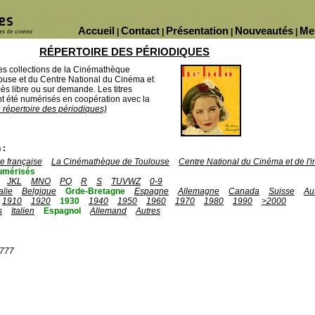
Accueil
Contact
Présentation
Nouveautés
Me
|
|
|
|
RÉPERTOIRE DES PÉRIODIQUES
des collections de la Cinémathèque
ouse et du Centre National du Cinéma et
ès libre ou sur demande. Les titres
 été numérisés en coopération avec la
u répertoire des périodiques)
 :
 française
La Cinémathèque de Toulouse
Centre National du Cinéma et de l
umérisés
JKL
MNO
PQ
R
S
TUVWZ
0-9
talie
Belgique
Grde-Bretagne
Espagne
Allemagne
Canada
Suisse
Au
1910
1920
1930
1940
1950
1960
1970
1980
1990
>2000
s
Italien
Espagnol
Allemand
Autres
1777