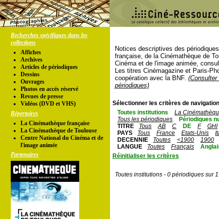
Recherches spécifiques dans les
collections
Notices descriptives des périodique
Affiches
française, de la Cinémathèque de To
Archives
Cinéma et de l'image animée, consul
Articles de périodiques
Les titres Cinémagazine et Paris-Ph
Dessins
coopération avec la BNF.
(Consulter 
Ouvrages
périodiques)
Photos en accés réservé
Revues de presse
Sélectionner les critères de navigation
Vidéos (DVD et VHS)
Toutes institutions
La Cinémathèque
Répertoires
Tous les périodiques
Périodiques n
La Cinémathèque française
TITRE
Tous
AB
C
DE
F
GHI
La Cinémathèque de Toulouse
PAYS
Tous
France
Etats-Unis
I
Centre National du Cinéma et de
DECENNIE
Toutes
<1900
1900
l'image animée
LANGUE
Toutes
Français
Anglai
Partenaires
Réinitialiser les critères
Toutes institutions - 0 périodiques sur 