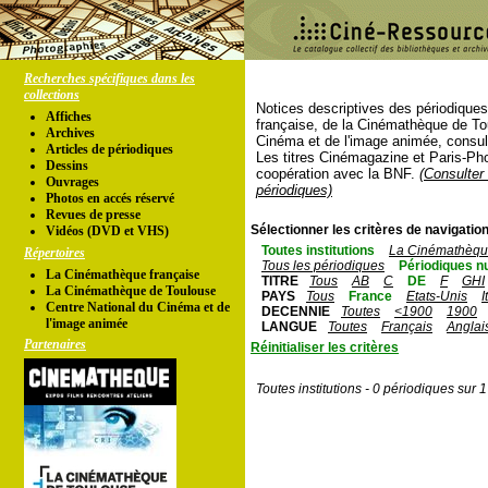
Recherches spécifiques dans les
collections
Notices descriptives des périodique
Affiches
française, de la Cinémathèque de To
Archives
Cinéma et de l'image animée, consul
Articles de périodiques
Les titres Cinémagazine et Paris-Ph
Dessins
coopération avec la BNF.
(Consulter 
Ouvrages
périodiques)
Photos en accés réservé
Revues de presse
Sélectionner les critères de navigation
Vidéos (DVD et VHS)
Toutes institutions
La Cinémathèque
Répertoires
Tous les périodiques
Périodiques n
La Cinémathèque française
TITRE
Tous
AB
C
DE
F
GHI
La Cinémathèque de Toulouse
PAYS
Tous
France
Etats-Unis
I
Centre National du Cinéma et de
DECENNIE
Toutes
<1900
1900
l'image animée
LANGUE
Toutes
Français
Anglai
Partenaires
Réinitialiser les critères
Toutes institutions - 0 périodiques sur 