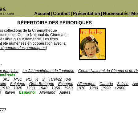
Accueil
Contact
Présentation
Nouveautés
Me
|
|
|
|
RÉPERTOIRE DES PÉRIODIQUES
des collections de la Cinémathèque
ouse et du Centre National du Cinéma et
ès libre ou sur demande. Les titres
 été numérisés en coopération avec la
u répertoire des périodiques)
 :
 française
La Cinémathèque de Toulouse
Centre National du Cinéma et de l
umérisés
JKL
MNO
PQ
R
S
TUVWZ
0-9
talie
Belgique
Grde-Bretagne
Espagne
Allemagne
Canada
Suisse
Aut
1910
1920
1930
1940
1950
1960
1970
1980
1990
>2000
s
Italien
Espagnol
Allemand
Autres
1777