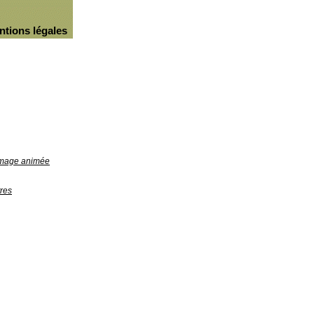
ntions légales
'image animée
res