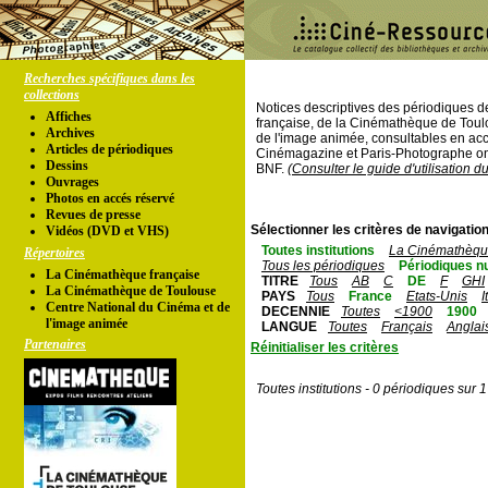
Recherches spécifiques dans les
collections
Notices descriptives des périodiques 
Affiches
française, de la Cinémathèque de Toul
Archives
de l'image animée, consultables en acc
Articles de périodiques
Cinémagazine et Paris-Photographe ont
Dessins
BNF.
(Consulter le guide d'utilisation d
Ouvrages
Photos en accés réservé
Revues de presse
Sélectionner les critères de navigation
Vidéos (DVD et VHS)
Toutes institutions
La Cinémathèque
Répertoires
Tous les périodiques
Périodiques n
La Cinémathèque française
TITRE
Tous
AB
C
DE
F
GHI
La Cinémathèque de Toulouse
PAYS
Tous
France
Etats-Unis
I
Centre National du Cinéma et de
DECENNIE
Toutes
<1900
1900
l'image animée
LANGUE
Toutes
Français
Anglai
Partenaires
Réinitialiser les critères
Toutes institutions - 0 périodiques sur 