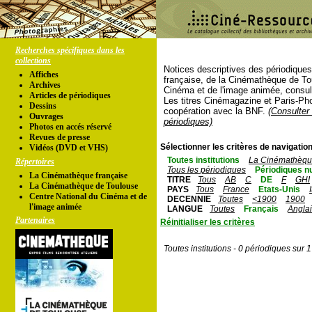
Recherches spécifiques dans les
collections
Notices descriptives des périodique
Affiches
française, de la Cinémathèque de To
Archives
Cinéma et de l'image animée, consul
Articles de périodiques
Les titres Cinémagazine et Paris-Ph
Dessins
coopération avec la BNF.
(Consulter 
Ouvrages
périodiques)
Photos en accés réservé
Revues de presse
Sélectionner les critères de navigation
Vidéos (DVD et VHS)
Toutes institutions
La Cinémathèque
Répertoires
Tous les périodiques
Périodiques n
La Cinémathèque française
TITRE
Tous
AB
C
DE
F
GHI
La Cinémathèque de Toulouse
PAYS
Tous
France
Etats-Unis
Centre National du Cinéma et de
DECENNIE
Toutes
<1900
1900
l'image animée
LANGUE
Toutes
Français
Angla
Partenaires
Réinitialiser les critères
Toutes institutions - 0 périodiques sur 