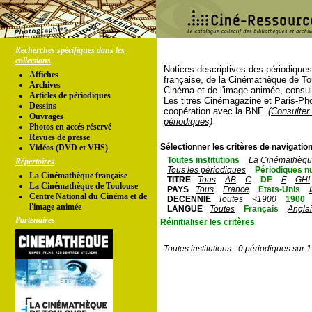
Recherches spécifiques dans les
collections
Notices descriptives des périodique
Affiches
française, de la Cinémathèque de To
Archives
Cinéma et de l'image animée, consul
Articles de périodiques
Les titres Cinémagazine et Paris-Ph
Dessins
coopération avec la BNF.
(Consulter 
Ouvrages
périodiques)
Photos en accés réservé
Revues de presse
Sélectionner les critères de navigation
Vidéos (DVD et VHS)
Toutes institutions
La Cinémathèque
Répertoires
Tous les périodiques
Périodiques n
La Cinémathèque française
TITRE
Tous
AB
C
DE
F
GHI
La Cinémathèque de Toulouse
PAYS
Tous
France
Etats-Unis
Centre National du Cinéma et de
DECENNIE
Toutes
<1900
1900
l'image animée
LANGUE
Toutes
Français
Angla
Partenaires
Réinitialiser les critères
Toutes institutions - 0 périodiques sur 