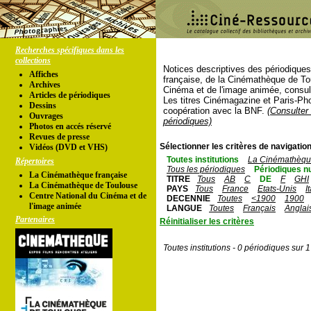
Recherches spécifiques dans les
collections
Notices descriptives des périodique
Affiches
française, de la Cinémathèque de To
Archives
Cinéma et de l'image animée, consul
Articles de périodiques
Les titres Cinémagazine et Paris-Ph
Dessins
coopération avec la BNF.
(Consulter 
Ouvrages
périodiques)
Photos en accés réservé
Revues de presse
Sélectionner les critères de navigation
Vidéos (DVD et VHS)
Toutes institutions
La Cinémathèque
Répertoires
Tous les périodiques
Périodiques n
La Cinémathèque française
TITRE
Tous
AB
C
DE
F
GHI
La Cinémathèque de Toulouse
PAYS
Tous
France
Etats-Unis
I
Centre National du Cinéma et de
DECENNIE
Toutes
<1900
1900
l'image animée
LANGUE
Toutes
Français
Anglai
Partenaires
Réinitialiser les critères
Toutes institutions - 0 périodiques sur 