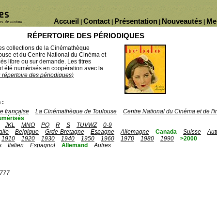
Accueil
Contact
Présentation
Nouveautés
Me
|
|
|
|
RÉPERTOIRE DES PÉRIODIQUES
des collections de la Cinémathèque
ouse et du Centre National du Cinéma et
ès libre ou sur demande. Les titres
 été numérisés en coopération avec la
u répertoire des périodiques)
 :
 française
La Cinémathèque de Toulouse
Centre National du Cinéma et de l
umérisés
JKL
MNO
PQ
R
S
TUVWZ
0-9
talie
Belgique
Grde-Bretagne
Espagne
Allemagne
Canada
Suisse
Aut
1910
1920
1930
1940
1950
1960
1970
1980
1990
>2000
s
Italien
Espagnol
Allemand
Autres
1777