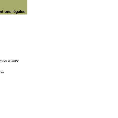
ntions légales
'image animée
res