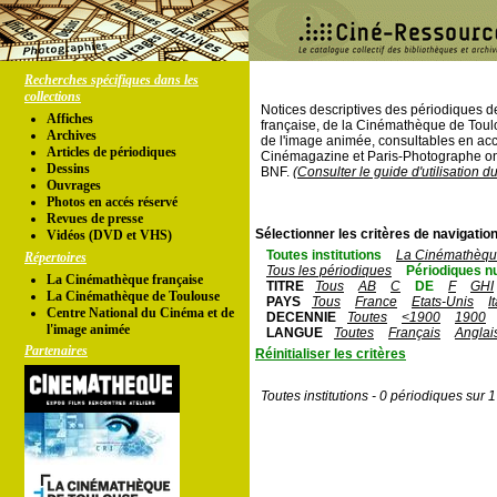
Recherches spécifiques dans les
collections
Notices descriptives des périodiques 
Affiches
française, de la Cinémathèque de Toul
Archives
de l'image animée, consultables en acc
Articles de périodiques
Cinémagazine et Paris-Photographe ont
Dessins
BNF.
(Consulter le guide d'utilisation d
Ouvrages
Photos en accés réservé
Revues de presse
Sélectionner les critères de navigation
Vidéos (DVD et VHS)
Toutes institutions
La Cinémathèque
Répertoires
Tous les périodiques
Périodiques n
La Cinémathèque française
TITRE
Tous
AB
C
DE
F
GHI
La Cinémathèque de Toulouse
PAYS
Tous
France
Etats-Unis
I
Centre National du Cinéma et de
DECENNIE
Toutes
<1900
1900
l'image animée
LANGUE
Toutes
Français
Anglai
Partenaires
Réinitialiser les critères
Toutes institutions - 0 périodiques sur 